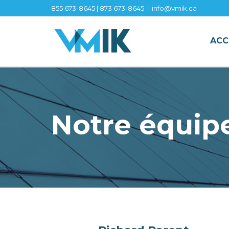
Aller
855 673-8645
|
873 673-8645
|
info@vmik.ca
au
contenu
ACC
principal
Notre équip