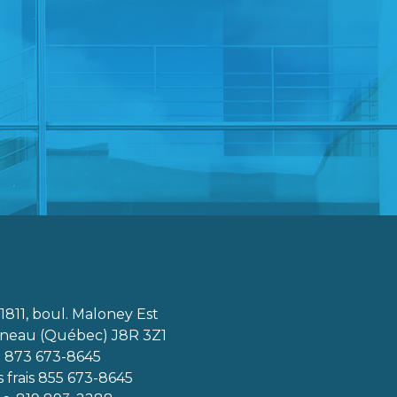
1811, boul. Maloney Est
ineau (Québec) J8R 3Z1
. 873 673-8645
 frais
855 673-8645